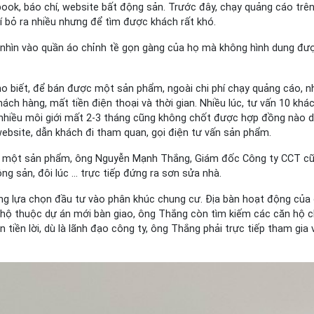
book, báo chí, website bất động sản. Trước đây, chạy quảng cáo trê
hí bỏ ra nhiều nhưng để tìm được khách rất khó.
i, nhìn vào quần áo chỉnh tề gọn gàng của họ mà không hình dung đư
 biết, để bán được một sản phẩm, ngoài chi phí chạy quảng cáo, n
khách hàng, mất tiền điện thoại và thời gian. Nhiều lúc, tư vấn 10 khá
nhiều môi giới mất 2-3 tháng cũng không chốt được hợp đồng nào d
website, dẫn khách đi tham quan, gọi điện tư vấn sản phẩm.
c một sản phẩm, ông Nguyễn Mạnh Thắng, Giám đốc Công ty CCT c
ng sản, đôi lúc … trực tiếp đứng ra sơn sửa nhà.
ng lựa chọn đầu tư vào phân khúc chung cư. Địa bàn hoạt động của
n hộ thuộc dự án mới bàn giao, ông Thắng còn tìm kiếm các căn hộ 
 tiền lời, dù là lãnh đạo công ty, ông Thắng phải trực tiếp tham gia