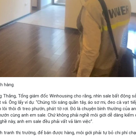
ch hàng.
ng Thắng, Tổng giám đốc Winhousing cho rằng, nhìn sale bất động s
vả. Ông lấy ví dụ: “Chúng tôi sáng quần tây, áo sơ mi, đeo cà vạt tiế
 lôi thôi đi treo phướn, phát tờ rơi. Đó là chuyện bình thường của a
o phướn cùng anh em sale. Chứ không phải nghề môi giới dễ dàng kiếm
hề này, anh em sale đều phải vất vả làm việc”.
 tranh thị trường, để bán được hàng, môi giới phải tự bỏ chi phí ch