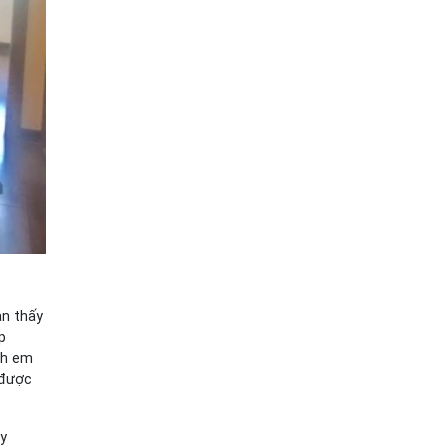
ản thấy
p
nh em
 được
ạy