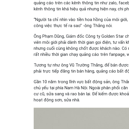
quảng cáo trên các kênh thông tin như zalo, face
kênh thông tin khá hiệu quả nhưng hiện nay, chi p
“Người ta chỉ nhìn vào tiền hoa hồng của môi giớ
công việc thực tế ra sao” -ông Thắng nói.
Ông Phạm Dũng, Giám đốc Công ty Golden Star cho
viên môi giới phải dành thời gian gọi điện, tư vấn 
nhưng cuối cùng không chốt được khách nào. Có 
rất nhiều thời gian chạy quảng cáo trên fanpage, 
Tương tự như ông Vũ Trường Thắng, để bán đượ
phải trực tiếp đăng tin bán hàng, quảng cáo bất độ
Gần 10 năm trong lĩnh vực bất động sản, ông Thắ
chủ yếu tại phía Nam Hà Nội. Ngoài phân phối că
cư cũ, sửa sang và rao bán lại. Để kiếm được khoản
hoạt động sơn, sửa nhà.