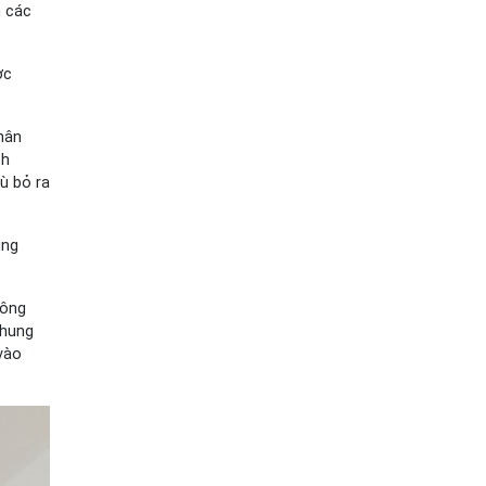
n các
ợc
hân
ch
ù bỏ ra
ũng
 ông
chung
 vào