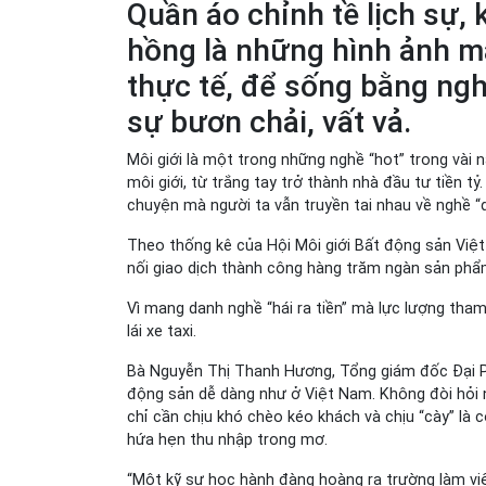
Quần áo chỉnh tề lịch sự, 
hồng là những hình ảnh m
thực tế, để sống bằng nghề
sự bươn chải, vất vả.
Môi giới là một trong những nghề “hot” trong vài 
môi giới, từ trắng tay trở thành nhà đầu tư tiền tỷ
chuyện mà người ta vẫn truyền tai nhau về nghề “d
Theo thống kê của Hội Môi giới Bất động sản Việt
nối giao dịch thành công hàng trăm ngàn sản phẩm v
Vì mang danh nghề “hái ra tiền” mà lực lượng tha
lái xe taxi.
Bà Nguyễn Thị Thanh Hương, Tổng giám đốc Đại Ph
động sản dễ dàng như ở Việt Nam. Không đòi hỏi n
chỉ cần chịu khó chèo kéo khách và chịu “cày” là 
hứa hẹn thu nhập trong mơ.
“Một kỹ sư học hành đàng hoàng ra trường làm việ