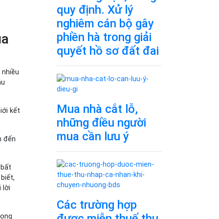
quy định. Xử lý
nghiêm cán bộ gây
phiền hà trong giải
ua
quyết hồ sơ đất đai
 nhiều
âu
Mua nhà cắt lỗ,
ới kết
những điều người
mua cần lưu ý
h đến
 bất
biết,
 lời
Các trường hợp
được miễn thuế thu
rong