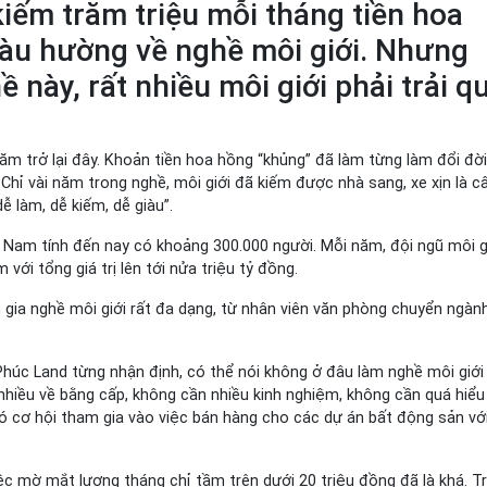
kiếm trăm triệu mỗi tháng tiền hoa
àu hường về nghề môi giới. Nhưng
 này, rất nhiều môi giới phải trải q
năm trở lại đây. Khoản tiền hoa hồng “khủng” đã làm từng làm đổi đời
. Chỉ vài năm trong nghề, môi giới đã kiếm được nhà sang, xe xịn là c
ễ làm, dễ kiếm, dễ giàu”.
 Nam tính đến nay có khoảng 300.000 người. Mỗi năm, đội ngũ môi gi
ới tổng giá trị lên tới nửa triệu tỷ đồng.
m gia nghề môi giới rất đa dạng, từ nhân viên văn phòng chuyển ngàn
úc Land từng nhận định, có thể nói không ở đâu làm nghề môi giới
hiều về bằng cấp, không cần nhiều kinh nghiệm, không cần quá hiểu 
có cơ hội tham gia vào việc bán hàng cho các dự án bất động sản với
c mờ mắt lương tháng chỉ tầm trên dưới 20 triệu đồng đã là khá. T