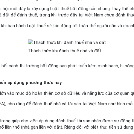
 hội mới đây là xây dựng Luật thuế bất động sản chung, thay thế c
à đất để đánh thuế, trong khi trước đây tại Việt Nam chưa đánh thu
 khi ban hành Luật thuế sẽ tác động tới toàn thể người dân và doanh
Thách thức khi đánh thuế nhà và đất
g bối cảnh thị trường bất động sản phát triển kém minh bạch, bị nó
muốn áp dụng phương thức này.
 lớn vào mức độ hoàn thiện cơ sở dữ liệu và năng lực của cơ quan qu
, cho rằng để đánh thuế nhà và tài sản tại Việt Nam như hình mẫu c
an trọng giúp cho việc áp dụng đánh thuế tài sản nhận được sự đồng 
 liền thổ (nhà gắn liền với đất). Riêng đối với biệt thự, tiền sử dụn