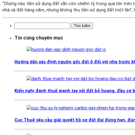
“Chừng nào tiền sử dụng đất vẫn còn chiếm tỷ trọng quá lớn trên tổ
nhà và đất hàng năm, nhưng không thu tiền sử dụng đất một lần”, 
Tìm
kiếm
Tin cùng chuyên mục
cho:
Hướng dẫn xác định nguồn gốc đất ở đối với nhà trước 
Kiến nghị đánh thuế mạnh tay với đất bỏ hoang, đầu cơ 
Cục Thuế yêu cầu giải quyết hồ sơ đất đai đúng hạn, đún