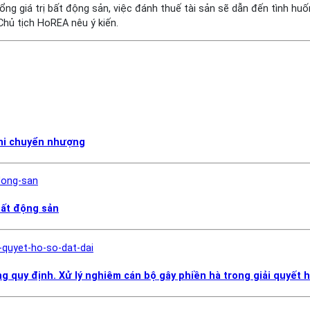
ng giá trị bất động sản, việc đánh thuế tài sản sẽ dẫn đến tình huốn
Chủ tịch HoREA nêu ý kiến.
khi chuyển nhượng
bất động sản
g quy định. Xử lý nghiêm cán bộ gây phiền hà trong giải quyết h