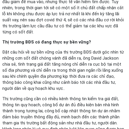
đầu giảm để mua vào, nhưng thực tế vẫn hiếm tìm được. Tuy
nhiên, trong thời gian tới sẽ có một số ít chủ đất chấp nhận cắt
lỗ khi không chịu được áp lực trả nợ nhất là khi đến kỳ tăng lãi
suất vay, nên sau đợt covid thứ 4, sẽ có các nhà đầu cơ rời khỏi
thị trường làm lực cầu đầu tư có thể giảm tại các khu vực đã
từng có sốt đất.
Thị trường BĐS có đang thực sự bền vững?
Đặt câu hỏi về sự bền vững của thị trường BĐS dưới góc nhìn từ
những cơn sốt đất chóng vánh đã diễn ra, ông David Jackson
chia sẻ, tình trạng giá đất tăng nóng chỉ diễn ra cục bộ tại một
số địa phương và chỉ diễn ra trong thời gian ngắn rồi lắng xuống
sau khi chính quyền địa phương kịp thời đưa ra các chỉ đạo,
thông báo công khai cũng như cảnh báo tới các nhà đầu tư,
người dân về quy hoạch khu vực..
Thị trường cũng cần có nhiều kênh thông tin kiểm tra giá đất,
thông tin quy hoạch, công bố dự án đủ điều kiện bán nhà hình
thành trong tương lai, công bố cập nhật thông tin dự án nhằm
đảm bảo truyền thông đầy đủ, minh bạch đến các thành phần
tham gia thị trường bất động sản như nhà đầu tư, người dân.