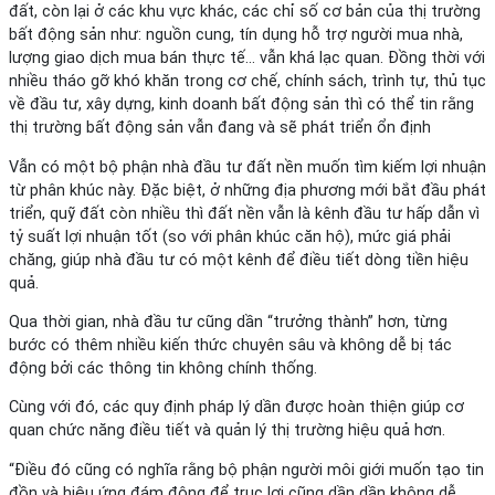
đất, còn lại ở các khu vực khác, các chỉ số cơ bản của thị trường
bất động sản như: nguồn cung, tín dụng hỗ trợ người mua nhà,
lượng giao dịch mua bán thực tế… vẫn khá lạc quan. Đồng thời với
nhiều tháo gỡ khó khăn trong cơ chế, chính sách, trình tự, thủ tục
về đầu tư, xây dựng, kinh doanh bất động sản thì có thể tin rằng
thị trường bất động sản vẫn đang và sẽ phát triển ổn định
Vẫn có một bộ phận nhà đầu tư đất nền muốn tìm kiếm lợi nhuận
từ phân khúc này. Đặc biệt, ở những địa phương mới bắt đầu phát
triển, quỹ đất còn nhiều thì đất nền vẫn là kênh đầu tư hấp dẫn vì
tỷ suất lợi nhuận tốt (so với phân khúc căn hộ), mức giá phải
chăng, giúp nhà đầu tư có một kênh để điều tiết dòng tiền hiệu
quả.
Qua thời gian, nhà đầu tư cũng dần “trưởng thành” hơn, từng
bước có thêm nhiều kiến thức chuyên sâu và không dễ bị tác
động bởi các thông tin không chính thống.
Cùng với đó, các quy định pháp lý dần được hoàn thiện giúp cơ
quan chức năng điều tiết và quản lý thị trường hiệu quả hơn.
“Điều đó cũng có nghĩa rằng bộ phận người môi giới muốn tạo tin
đồn và hiệu ứng đám đông để trục lợi cũng dần dần không dễ