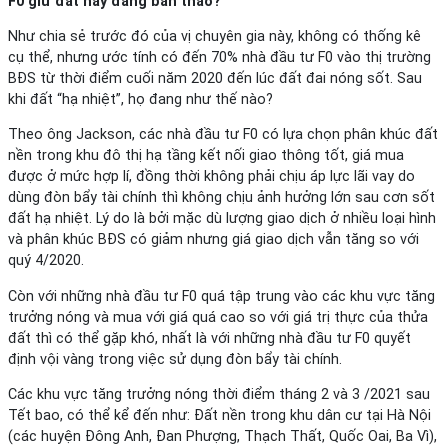
F0 giữ đất hay đang bán tháo?
Như chia sẻ trước đó của vị chuyên gia này, không có thống kê
cụ thể, nhưng ước tính có đến 70% nhà đầu tư F0 vào thị trường
BĐS từ thời điểm cuối năm 2020 đến lúc đất đai nóng sốt. Sau
khi đất “hạ nhiệt”, họ đang như thế nào?
Theo ông Jackson, các nhà đầu tư F0 có lựa chọn phân khúc đất
nền trong khu đô thị hạ tầng kết nối giao thông tốt, giá mua
được ở mức hợp lí, đồng thời không phải chịu áp lực lãi vay do
dùng đòn bẩy tài chính thì không chịu ảnh hưởng lớn sau cơn sốt
đất hạ nhiệt. Lý do là bởi mặc dù lượng giao dịch ở nhiều loại hình
và phân khúc BĐS có giảm nhưng giá giao dịch vẫn tăng so với
quý 4/2020.
Còn với những nhà đầu tư F0 quá tập trung vào các khu vực tăng
trưởng nóng và mua với giá quá cao so với giá trị thực của thửa
đất thì có thể gặp khó, nhất là với những nhà đầu tư F0 quyết
định vội vàng trong việc sử dụng đòn bẩy tài chính.
Các khu vực tăng trưởng nóng thời điểm tháng 2 và 3 /2021 sau
Tết bao, có thể kể đến như: Đất nền trong khu dân cư tại Hà Nội
(các huyện Đông Anh, Đan Phượng, Thạch Thất, Quốc Oai, Ba Vì),