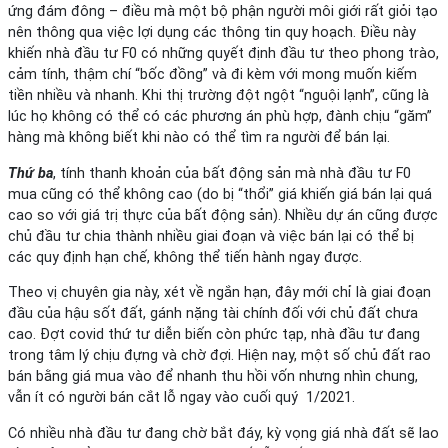
ứng đám đông – điều mà một bộ phận người môi giới rất giỏi tạo
nên thông qua việc lợi dụng các thông tin quy hoạch. Điều này
khiến nhà đầu tư F0 có những quyết định đầu tư theo phong trào,
cảm tính, thậm chí “bốc đồng” và đi kèm với mong muốn kiếm
tiền nhiều và nhanh. Khi thị trường đột ngột “nguội lạnh”, cũng là
lúc họ không có thể có các phương án phù hợp, đành chịu “găm”
hàng mà không biết khi nào có thể tìm ra người để bán lại.
Thứ
ba
, tính thanh khoản của bất động sản mà nhà đầu tư F0
mua cũng có thể không cao (do bị “thổi” giá khiến giá bán lại quá
cao so với giá trị thực của bất động sản). Nhiều dự án cũng được
chủ đầu tư chia thành nhiều giai đoạn và việc bán lại có thể bị
các quy định hạn chế, không thể tiến hành ngay được.
Theo vị chuyên gia này, xét về ngắn hạn, đây mới chỉ là giai đoạn
đầu của hậu sốt đất, gánh nặng tài chính đối với chủ đất chưa
cao. Đợt covid thứ tư diễn biến còn phức tạp, nhà đầu tư đang
trong tâm lý chịu đựng và chờ đợi. Hiện nay, một số chủ đất rao
bán bằng giá mua vào để nhanh thu hồi vốn nhưng nhìn chung,
vẫn ít có người bán cắt lỗ ngay vào cuối quý 1/2021.
Có nhiều nhà đầu tư đang chờ bắt đáy, kỳ vọng giá nhà đất sẽ lao