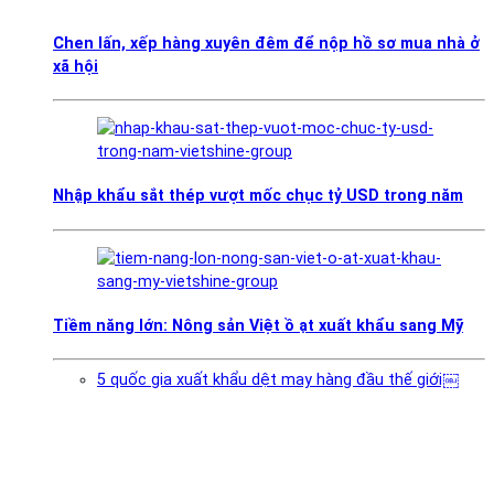
Chen lấn, xếp hàng xuyên đêm để nộp hồ sơ mua nhà ở
xã hội
Nhập khẩu sắt thép vượt mốc chục tỷ USD trong năm
Tiềm năng lớn: Nông sản Việt ồ ạt xuất khẩu sang Mỹ
5 quốc gia xuất khẩu dệt may hàng đầu thế giới￼