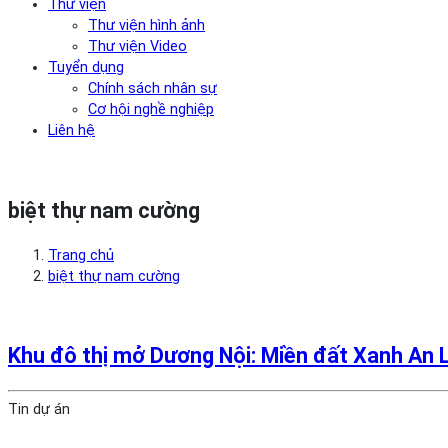
Thư viện
Thư viện hình ảnh
Thư viện Video
Tuyển dụng
Chính sách nhân sự
Cơ hội nghề nghiệp
Liên hệ
biệt thự nam cường
Trang chủ
biệt thự nam cường
Khu đô thị mở Dương Nội: Miền đất Xanh An 
Tin dự án