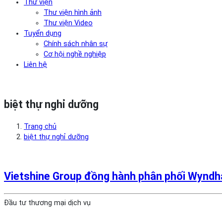
Thư viện
Thư viện hình ảnh
Thư viện Video
Tuyển dụng
Chính sách nhân sự
Cơ hội nghề nghiệp
Liên hệ
biệt thự nghỉ dưỡng
Trang chủ
biệt thự nghỉ dưỡng
Vietshine Group đồng hành phân phối Wyndha
Đầu tư thương mại dịch vụ