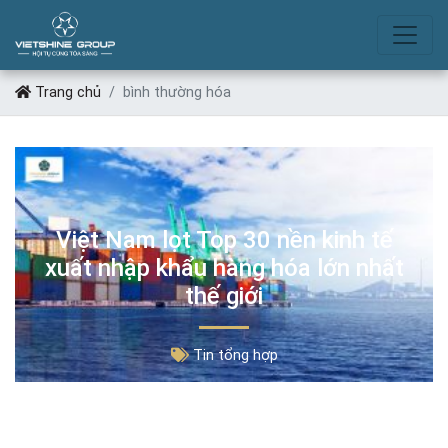
BÌNH THƯỜNG HÓA
Trang chủ
bình thường hóa
Việt Nam lọt Top 30 nền kinh tế
xuất nhập khẩu hàng hóa lớn nhất
thế giới
Tin tổng hợp