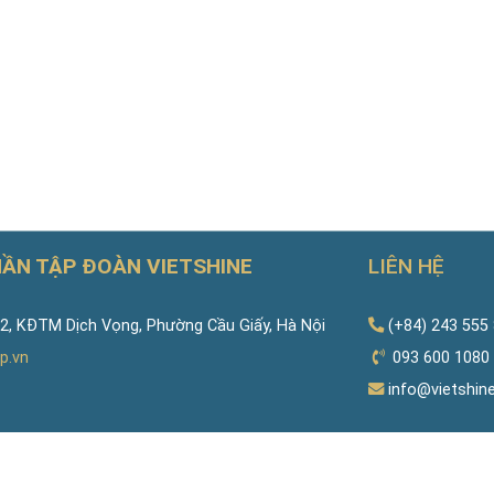
 ngân hàng trở lại
ồi và triển vọng
n
HẦN TẬP ĐOÀN VIETSHINE
LIÊN HỆ
, KĐTM Dịch Vọng, Phường Cầu Giấy, Hà Nội
(+84) 243 555
p.vn
093 600 1080
info@vietshin