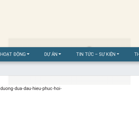
ĐỊA ỐC
 HOẠT ĐỘNG
DỰ ÁN
TIN TỨC – SỰ KIỆN
T