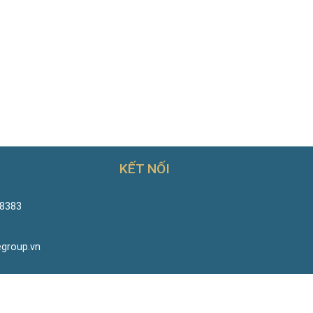
KẾT NỐI
 8383
egroup.vn