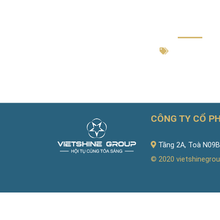
Cổ phiếu chứng khoán, địa ốc,
đường đua: Dấu hiệu phục h
Tin tức, sự kiệ
CÔNG TY CỔ P
Tầng 2A, Toà N09B2
© 2020
vietshinegrou