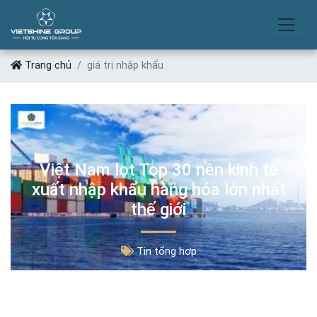
GIÁ TRỊ NHẬP KHẨU
Trang chủ
giá trị nhập khẩu
Việt Nam lọt Top 30 nền kinh tế
xuất nhập khẩu hàng hóa lớn nhất
thế giới
Tin tổng hợp