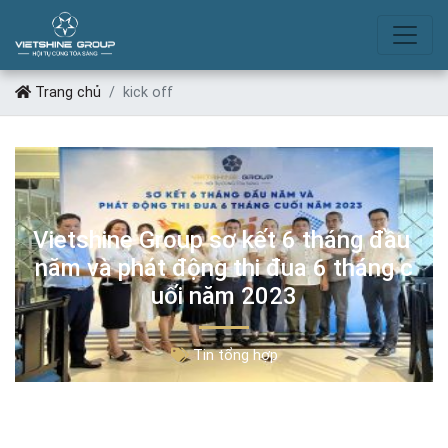
KICK OFF
Trang chủ
kick off
Vietshine Group sơ kết 6 tháng đầu
năm và phát động thi đua 6 tháng c
uối năm 2023
Tin tổng hợp