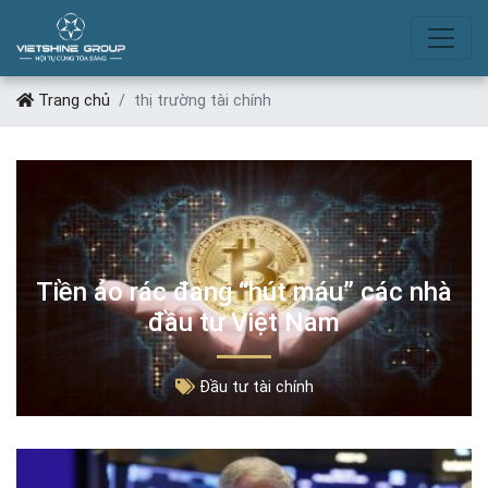
THỊ TRƯỜNG TÀI CHÍNH
Trang chủ
thị trường tài chính
Tiền ảo rác đang “hút máu” các nhà
đầu tư Việt Nam
Đầu tư tài chính