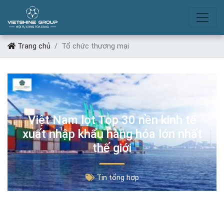
TỔ CHỨC THƯƠNG MẠI
Trang chủ
Tổ chức thương mại
Việt Nam lọt Top 30 nền kinh tế
xuất nhập khẩu hàng hóa lớn nhất
thế giới
Tin tổng hợp