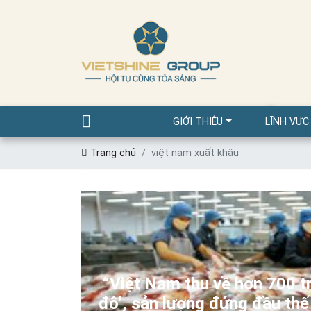
VIỆ
GIỚI THIỆU
LĨNH VỰC
Trang chủ
việt nam xuất khâu
“Việt Nam thu về hơn 700 tr
đô’, sản lượng đứng đầu thế