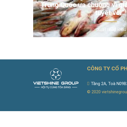
Trung Quốc ưa chuộng vì giá
tuyệt vời”
Xuất nhập khẩu
CÔNG TY CỔ P
Tầng 2A, Toà N09B2
© 2020
vietshinegrou