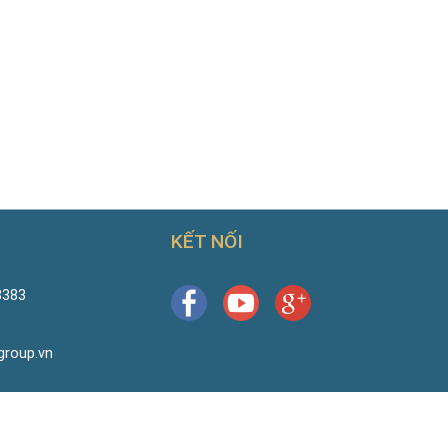
KẾT NỐI
8383
group.vn