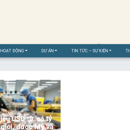
T NAM XUẤT 
 HOẠT ĐỘNG
DỰ ÁN
TIN TỨC – SỰ KIỆN
T
iệu USD từ ‘cá tỷ
 giới, được Mỹ và