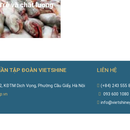
 rẻ và chất lượng
HẦN TẬP ĐOÀN VIETSHINE
LIÊN HỆ
, KĐTM Dịch Vọng, Phường Cầu Giấy, Hà Nội
(+84) 243 555 
p.vn
093 600 1080
info@vietshine