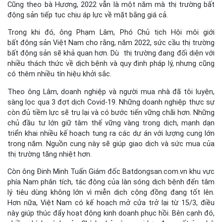
Cũng theo bà Hương, 2022 vẫn là một năm mà thị trường bất
động sản tiếp tục chịu áp lực về mặt bằng giá cả.
Trong khi đó, ông Phạm Lâm, Phó Chủ tịch Hội môi giới
bất động sản Việt Nam cho rằng, năm 2022, sức cầu thị trường
bất động sản sẽ khả quan hơn. Dù thị trường đang đối diện với
nhiều thách thức về dịch bệnh và quy định pháp lý, nhưng cũng
có thêm nhiều tín hiệu khởi sắc.
Theo ông Lâm, doanh nghiệp và người mua nhà đã tôi luyện,
sàng lọc qua 3 đợt dịch Covid-19. Những doanh nghiệp thực sự
còn đủ tiềm lực sẽ trụ lại và có bước tiến vững chãi hơn. Những
chủ đầu tư lớn giữ tâm thế vững vàng trong dịch, mạnh dạn
triển khai nhiều kế hoạch tung ra các dự án với lượng cung lớn
trong năm. Nguồn cung này sẽ giúp giao dịch và sức mua của
thị trường tăng nhiệt hơn.
Còn ông Đinh Minh Tuấn Giám đốc Batdongsan.com.vn khu vực
phía Nam phân tích, tác động của làn sóng dịch bệnh đến tâm
lý tiêu dùng không lớn vì miễn dịch cộng đồng đang tốt lên.
Hơn nữa, Việt Nam có kế hoạch mở cửa trở lại từ 15/3, điều
này giúp thúc đẩy hoạt động kinh doanh phục hồi. Bên cạnh đó,