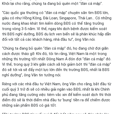
Khôi lại cho rằng, chúng ta đang bỏ quên một “đàn cá mập”.
“Các quốc gia thường có “đàn cá mập” chuyên săn tìm BĐS lớn,
giàu có như Hồng Kông, Đài Loan, Singapore, Thái Lan… Có những
nước đang khao khát tìm kiếm dòng BĐS có thể tăng trưởng
trong vòng 3-5 năm. Vì thế, ngay khi dịch bệnh được kiểm soát
thì BĐS nghỉ dưỡng, BĐS du lịch ven biển sẽ là phân khúc hấp dẫn
đối với tất cả các khách hàng, nhà đầu tư”, ông Văn nói.
“Chúng ta đang bỏ quên “đàn cá mập” đó, họ đang chờ đợi giãn
cách được tháo gỡ. Khi đó, tôi tin rằng, Việt Nam là một trong
những thị trường tốt nhất Đông Nam Á đón đợi “đàn cá mập” đó.
Vì thế, trong quý 3 khi giãn cách xã hội giảm bớt thì “đàn cá mập”
đó sẽ tới và sẽ đẩy một lực lớn đến thị trường BĐS, nhất là BĐS
nghỉ dưỡng”, ông Văn tin tưởng nói.
Riêng với các nhà đầu tư Việt Nam, ông Văn cho rằng, bắt đầu từ
cuối quý 3 trở đi sẽ có nhiều giải ngân vào BĐS; nhất là khi Chính
phủ đang tăng cường việc tiêm vắc xin để kiểm soát dịch thì thời
điểm đó sẽ là thời điểm nhà đầu tư ‘bung’ tiền ra để chiếm được
những sản phẩm BĐS có giá tốt.