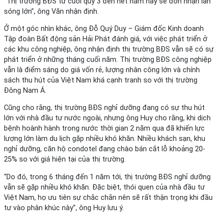
“Thị trường BĐS từ cuối quý 3 đến hết năm nay sẽ đón nhận làn
sóng lớn”, ông Văn nhận định.
Ở một góc nhìn khác, ông Đỗ Quý Duy – Giám đốc Kinh doanh
Tập đoàn Bất động sản Hải Phát đánh giá, với việc phát triển ở
các khu công nghiệp, ông nhận định thị trường BĐS vẫn sẽ có sự
phát triển ở những tháng cuối năm. Thị trường BĐS công nghiệp
vẫn là điểm sáng do giá vốn rẻ, lượng nhân công lớn và chính
sách thu hút của Việt Nam khá cạnh tranh so với thị trường
Đông Nam Á.
Cũng cho rằng, thị trường BĐS nghỉ dưỡng đang có sự thu hút
lớn với nhà đầu tư nước ngoài, nhưng ông Huy cho rằng, khi dịch
bệnh hoành hành trong nước thời gian 2 năm qua đã khiến lực
lượng lớn làm du lịch gặp nhiều khó khăn. Nhiều khách sạn, khu
nghỉ dưỡng, căn hộ condotel đang chào bán cắt lỗ khoảng 20-
25% so với giá hiện tại của thị trường.
“Do đó, trong 6 tháng đến 1 năm tới, thị trường BĐS nghỉ dưỡng
vẫn sẽ gặp nhiều khó khăn. Đặc biệt, thói quen của nhà đầu tư
Việt Nam, họ ưu tiên sự chắc chắn nên sẽ rất thận trọng khi đầu
tư vào phân khúc này”, ông Huy lưu ý.