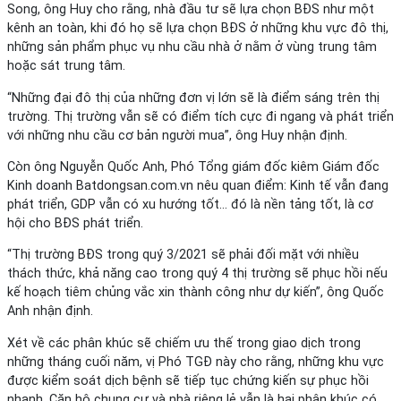
Song, ông Huy cho rằng, nhà đầu tư sẽ lựa chọn BĐS như một
kênh an toàn, khi đó họ sẽ lựa chọn BĐS ở những khu vực đô thị,
những sản phẩm phục vụ nhu cầu nhà ở nằm ở vùng trung tâm
hoặc sát trung tâm.
“Những đại đô thị của những đơn vị lớn sẽ là điểm sáng trên thị
trường. Thị trường vẫn sẽ có điểm tích cực đi ngang và phát triển
với những nhu cầu cơ bản người mua”, ông Huy nhận định.
Còn ông Nguyễn Quốc Anh, Phó Tổng giám đốc kiêm Giám đốc
Kinh doanh Batdongsan.com.vn nêu quan điểm: Kinh tế vẫn đang
phát triển, GDP vẫn có xu hướng tốt… đó là nền tảng tốt, là cơ
hội cho BĐS phát triển.
“Thị trường BĐS trong quý 3/2021 sẽ phải đối mặt với nhiều
thách thức, khả năng cao trong quý 4 thị trường sẽ phục hồi nếu
kế hoạch tiêm chủng vắc xin thành công như dự kiến”, ông Quốc
Anh nhận định.
Xét về các phân khúc sẽ chiếm ưu thế trong giao dịch trong
những tháng cuối năm, vị Phó TGĐ này cho rằng, những khu vực
được kiểm soát dịch bệnh sẽ tiếp tục chứng kiến sự phục hồi
nhanh. Căn hộ chung cư và nhà riêng lẻ vẫn là hai phân khúc có