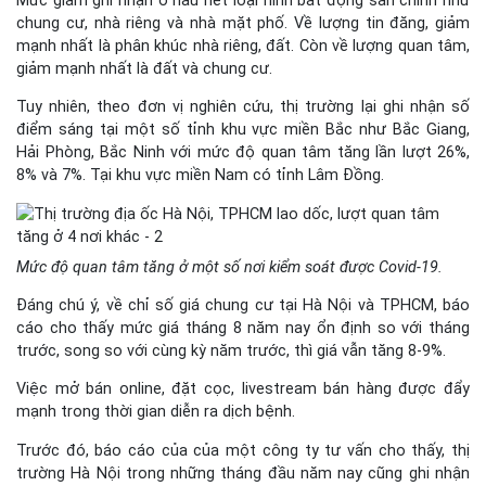
Mức giảm ghi nhận ở hầu hết loại hình bất động sản chính như
chung cư, nhà riêng và nhà mặt phố. Về lượng tin đăng, giảm
mạnh nhất là phân khúc nhà riêng, đất. Còn về lượng quan tâm,
giảm mạnh nhất là đất và chung cư.
Tuy nhiên, theo đơn vị nghiên cứu, thị trường lại ghi nhận số
điểm sáng tại một số tỉnh khu vực miền Bắc như Bắc Giang,
Hải Phòng, Bắc Ninh với mức độ quan tâm tăng lần lượt 26%,
8% và 7%. Tại khu vực miền Nam có tỉnh Lâm Đồng.
Mức độ quan tâm tăng ở một số nơi kiểm soát được Covid-19.
Đáng chú ý, về chỉ số giá chung cư tại Hà Nội và TPHCM, báo
cáo cho thấy mức giá tháng 8 năm nay ổn định so với tháng
trước, song so với cùng kỳ năm trước, thì giá vẫn tăng 8-9%.
Việc mở bán online, đặt cọc, livestream bán hàng được đẩy
mạnh trong thời gian diễn ra dịch bệnh.
Trước đó, báo cáo của của một công ty tư vấn cho thấy, thị
trường Hà Nội trong những tháng đầu năm nay cũng ghi nhận