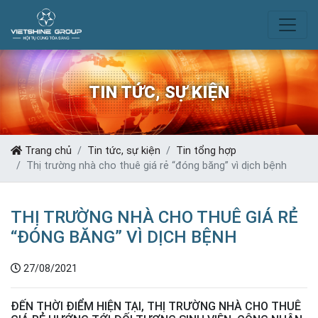
TIN TỨC, SỰ KIỆN
Trang chủ
Tin tức, sự kiện
Tin tổng hợp
Thị trường nhà cho thuê giá rẻ “đóng băng” vì dịch bệnh
THỊ TRƯỜNG NHÀ CHO THUÊ GIÁ RẺ
“ĐÓNG BĂNG” VÌ DỊCH BỆNH
27/08/2021
ĐẾN THỜI ĐIỂM HIỆN TẠI, THỊ TRƯỜNG NHÀ CHO THUÊ