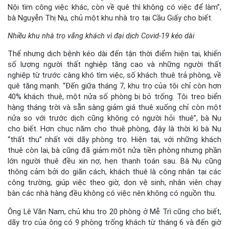
Nội tìm công việc khác, còn về quê thì không có việc để làm”,
bà Nguyễn Thị Nụ, chủ một khu nhà trọ tại Cầu Giấy cho biết.
Nhiều khu nhà trọ vắng khách vì đại dịch Covid-19 kéo dài
Thế nhưng dịch bệnh kéo dài đến tận thời điểm hiện tại, khiến
số lượng người thất nghiệp tăng cao và những người thất
nghiệp từ trước càng khó tìm việc, số khách thuê trả phòng, về
quê tăng mạnh. “Đến giữa tháng 7, khu trọ của tôi chỉ còn hơn
40% khách thuê, một nửa số phòng bị bỏ trống. Tôi treo biển
hàng tháng trời và sẵn sàng giảm giá thuê xuống chỉ còn một
nửa so với trước dịch cũng không có người hỏi thuê”, bà Nụ
cho biết. Hơn chục năm cho thuê phòng, đây là thời kì bà Nụ
“thất thu” nhất với dãy phòng trọ. Hiện tại, với những khách
thuê còn lại, bà cũng đã giảm một nửa tiền phòng nhưng phần
lớn người thuê đều xin nợ, hẹn thanh toán sau. Bà Nụ cũng
thông cảm bởi do giãn cách, khách thuê là công nhân tại các
công trường, giúp việc theo giờ, dọn vệ sinh, nhân viên chạy
bàn các nhà hàng đều không có việc nên không có nguồn thu.
Ông Lê Văn Nam, chủ khu trọ 20 phòng ở Mễ Trì cũng cho biết,
dãy trọ của ông có 9 phòng trống khách từ tháng 6 và đến giờ