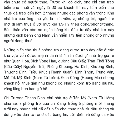
vẫn chưa có người thuê. Trước khi có dịch, ông chỉ cần treo
biển cho thuê vài ngày là đã có khách thì nay tấm biển cho
thuê đã treo đến hơn 2 tháng nhưng các phòng vẫn trống. Khu
nhà trọ của ông chủ yếu là sinh viên, vợ chồng trẻ, người trẻ
mới đi làm thuê ở với mức giá 1,5-1,9 triệu đồng/phòng/tháng.
Bản thân vẫn còn nợ ngân hàng khi đầu tư dãy nhà trọ này
nhưng dịch bệnh ông Nam vẫn miễn 1/3 tiền phòng cho những
người đang thuê.
Những biển cho thuê phòng trọ đang được treo dày đặc ở các
khu vực vốn được mệnh danh là “thiên đường” nhà trọ giá rẻ
như Quan Hoa, Dịch Vọng Hậu, đường Cầu Giấy, Trần Thái Tông
(Cầu Giấy) Nguyễn Trãi, Phùng Khoang, Hạ Đình, Khương Đình,
Thượng Đình, Triều Khúc (Thanh Xuân), Đình Thôn, Trung Văn,
Mễ Trì, Mỹ Đình (Nam Từ Liêm), Định Công (Hoàng Mai) nhưng
khách hỏi thuê gần như không có. Những xóm trọ đang đìu hiu,
vắng lặng hơn bao giờ hết.
Chị Trương Thanh Bình, chủ nhà trọ ở Tân Mỹ (Nam Từ Liêm)
chia sẻ, 8 phòng trọ của chị đang trống 5 phòng một tháng
rưỡi nay nhưng chị đã cất biển cho thuê nhà từ đầu tháng và
dừng việc dán tờ rơi ở các bảng tin, cột điện và dừng cả việc