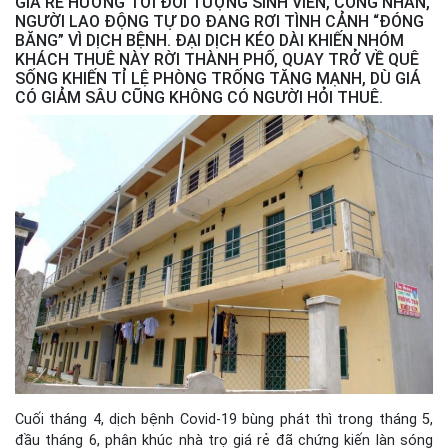
GIÁ RẺ HƯỚNG TỚI ĐỐI TƯỢNG SINH VIÊN, CÔNG NHÂN,
NGƯỜI LAO ĐỘNG TỰ DO ĐANG RƠI TÌNH CẢNH “ĐÓNG
BĂNG” VÌ DỊCH BỆNH. ĐẠI DỊCH KÉO DÀI KHIẾN NHÓM
KHÁCH THUÊ NÀY RỜI THÀNH PHỐ, QUAY TRỞ VỀ QUÊ
SỐNG KHIẾN TỈ LỆ PHÒNG TRỐNG TĂNG MẠNH, DÙ GIÁ
CÓ GIẢM SÂU CŨNG KHÔNG CÓ NGƯỜI HỎI THUÊ.
Cuối tháng 4, dịch bệnh Covid-19 bùng phát thì trong tháng 5,
đầu tháng 6, phân khúc nhà trọ giá rẻ đã chứng kiến làn sóng