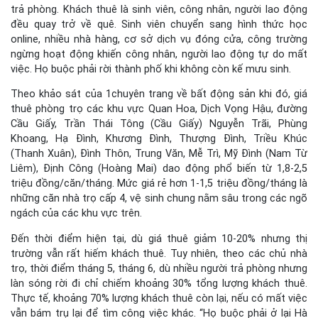
trả phòng. Khách thuê là sinh viên, công nhân, người lao động
đều quay trở về quê. Sinh viên chuyển sang hình thức học
online, nhiều nhà hàng, cơ sở dịch vụ đóng cửa, công trường
ngừng hoạt động khiến công nhân, người lao động tự do mất
việc. Họ buộc phải rời thành phố khi không còn kế mưu sinh.
Theo khảo sát của 1chuyên trang về bất động sản khi đó, giá
thuê phòng trọ các khu vực Quan Hoa, Dịch Vọng Hậu, đường
Cầu Giấy, Trần Thái Tông (Cầu Giấy) Nguyễn Trãi, Phùng
Khoang, Hạ Đình, Khương Đình, Thượng Đình, Triều Khúc
(Thanh Xuân), Đình Thôn, Trung Văn, Mễ Trì, Mỹ Đình (Nam Từ
Liêm), Định Công (Hoàng Mai) dao động phổ biến từ 1,8-2,5
triệu đồng/căn/tháng. Mức giá rẻ hơn 1-1,5 triệu đồng/tháng là
những căn nhà trọ cấp 4, vệ sinh chung nằm sâu trong các ngõ
ngách của các khu vực trên.
Đến thời điểm hiện tại, dù giá thuê giảm 10-20% nhưng thị
trường vẫn rất hiếm khách thuê. Tuy nhiên, theo các chủ nhà
trọ, thời điểm tháng 5, tháng 6, dù nhiều người trả phòng nhưng
làn sóng rời đi chỉ chiếm khoảng 30% tổng lượng khách thuê.
Thực tế, khoảng 70% lượng khách thuê còn lại, nếu có mất việc
vẫn bám trụ lại để tìm công việc khác. “Họ buộc phải ở lại Hà