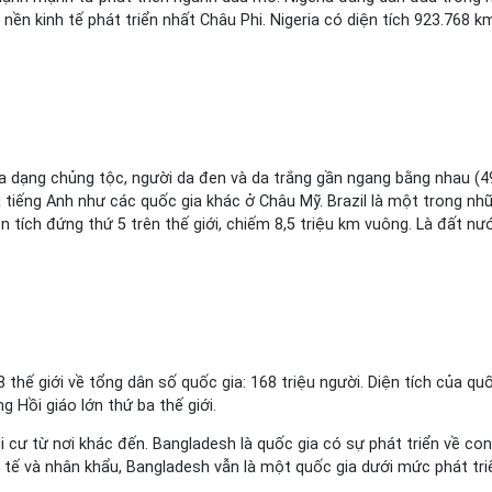
nền kinh tế phát triển nhất Châu Phi. Nigeria có diện tích 923.768 k
t đa dạng chủng tộc, người da đen và da trắng gần ngang bằng nhau (49
 tiếng Anh như các quốc gia khác ở Châu Mỹ. Brazil là một trong nhữn
n tích đứng thứ 5 trên thế giới, chiếm 8,5 triệu km vuông. Là đất n
hế giới về tổng dân số quốc gia: 168 triệu người. Diện tích của quốc
 Hồi giáo lớn thứ ba thế giới.
di cư từ nơi khác đến. Bangladesh là quốc gia có sự phát triển về co
h tế và nhân khẩu, Bangladesh vẫn là một quốc gia dưới mức phát tr