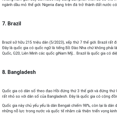
ngành dầu mỏ thế giới. Nigeria đang trên đà trở thành đất nước có 
7. Brazil
Brazil sở hữu 215 triệu dân (5/2023), xếp thứ 7 thế giới. Brazil rấ
Đây là quốc gia có quốc ngữ là tiếng Bồ Đào Nha chứ không phải là
Quốc, G20, Liên Minh các quốc giNam Mỹ,… Brazil là quốc gia có diệ
8. Bangladesh
Quốc gia có dân số theo đạo Hồi đứng thứ 3 thế giới và đứng thứ 8 t
rất nhỏ so với dân số của Bangladesh. Đây là quốc gia có cộng đồng
Quốc gia này chủ yếu yếu là dân Bengali chiếm 98%, còn lại là dân 
những nỗ lực trong nước và quốc tế nhằm cải thiện triển vọng kin