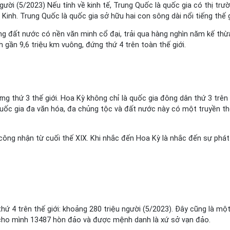
gười (5/2023) Nếu tính về kinh tế, Trung Quốc là quốc gia có thị trư
Kinh. Trung Quốc là quốc gia sở hữu hai con sông dài nổi tiếng thế
 đất nước có nền văn minh cổ đại, trải qua hàng nghìn năm kế thừa
h gần 9,6 triệu km vuông, đứng thứ 4 trên toàn thế giới.
g thứ 3 thế giới. Hoa Kỳ không chỉ là quốc gia đông dân thứ 3 trên 
 quốc gia đa văn hóa, đa chủng tộc và đất nước này có một truyền t
g nhận từ cuối thế XIX. Khi nhắc đến Hoa Kỳ là nhắc đến sự phát tr
hứ 4 trên thế giới: khoảng 280 triệu người (5/2023). Đây cũng là 
 cho mình 13487 hòn đảo và được mệnh danh là xứ sở vạn đảo.