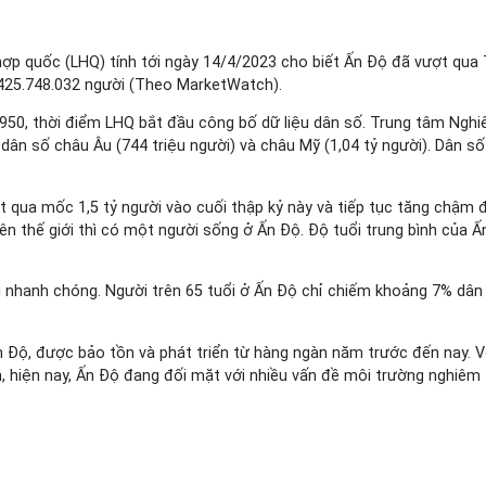
ợp quốc (LHQ) tính tới ngày 14/4/2023 cho biết Ấn Độ đã vượt qua
1.425.748.032 người (Theo MarketWatch).
1950, thời điểm LHQ bắt đầu công bố dữ liệu dân số. Trung tâm Ngh
ộ dân số châu Âu (744 triệu người) và châu Mỹ (1,04 tỷ người). Dân s
 qua mốc 1,5 tỷ người vào cuối thập kỷ này và tiếp tục tăng chậm đ
ên thế giới thì có một người sống ở Ấn Độ. Độ tuổi trung bình của Ấn
 nhanh chóng. Người trên 65 tuổi ở Ấn Độ chỉ chiếm khoảng 7% dân s
Độ, được bảo tồn và phát triển từ hàng ngàn năm trước đến nay. Với
n, hiện nay, Ấn Độ đang đối mặt với nhiều vấn đề môi trường nghiêm t