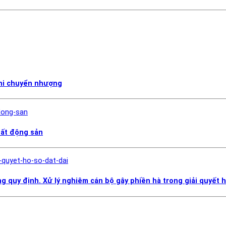
khi chuyển nhượng
bất động sản
g quy định. Xử lý nghiêm cán bộ gây phiền hà trong giải quyết h