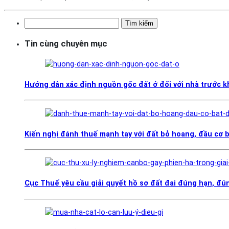
Tìm
kiếm
Tin cùng chuyên mục
cho:
Hướng dẫn xác định nguồn gốc đất ở đối với nhà trước 
Kiến nghị đánh thuế mạnh tay với đất bỏ hoang, đầu cơ 
Cục Thuế yêu cầu giải quyết hồ sơ đất đai đúng hạn, đún