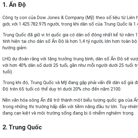
1. Ấn Độ
Công ty con của Dow Jones & Company (Mỹ) theo số liệu từ Liên h
giới, với 1.425.782.975 người, trong khi dân số của Trung Quốc là 
Trung Quốc đã giữ vị trí quốc gia có dân số đông nhất kể từ năm 
tính hiện tại cho dân số Ấn Độ là hơn 1,4 tỷ người, lớn hơn toàn b
hướng giảm.
LHQ dự đoán rằng với tăng trưởng trung bình, dân số Ấn Độ sẽ vượt
với hơn 40% dân số dưới 25 tuổi, gần như mỗi người dưới 25 tuổi tr
tuổi).
Trong khi đó, Trung Quốc và Mỹ đang gặp phải vấn đề dân số già đi
Độ trên 65 tuổi có thể duy trì dưới 20% cho đến năm 2100.
Nền văn hóa sông Ấn đã trở thành một biểu tượng quốc gia của Ấn 
trong những thị trường hấp dẫn với tiềm năng đầu tư lớn. Tuy nhiê
đang cạn kiệt và môi trường sống đang bị ô nhiễm nghiêm trọng.
2. Trung Quốc