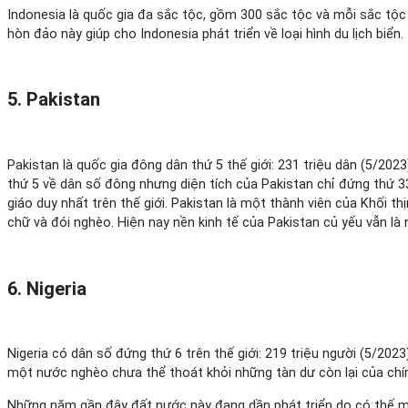
Indonesia là quốc gia đa sắc tộc, gồm 300 sắc tộc và mỗi sắc tộc 
hòn đảo này giúp cho Indonesia phát triển về loại hình du lịch biển.
5. Pakistan
Pakistan là quốc gia đông dân thứ 5 thế giới: 231 triệu dân (5/20
thứ 5 về dân số đông nhưng diện tích của Pakistan chỉ đứng thứ 33 
giáo duy nhất trên thế giới. Pakistan là một thành viên của Khối t
chữ và đói nghèo. Hiện nay nền kinh tế của Pakistan củ yếu vẫn là 
6. Nigeria
Nigeria có dân số đứng thứ 6 trên thế giới: 219 triệu người (5/2023
một nước nghèo chưa thể thoát khỏi những tàn dư còn lại của chín
Những năm gần đây đất nước này đang dần phát triển do có thế mạ