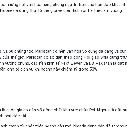
có những nét văn hóa riêng chúng ngự trị trên các hòn đảo khác nhau
 Indonesia đứng thứ 15 thế giới về diện tích với 1,9 triệu km vuông.
23) và 50 chủng tộc. Pakistan có nền văn hóa vô cùng đa dạng và cũn
của thế giới. Pakistan có số dân theo dòng Hồi giáo Shia đứng thứ h
hịnh vượng chung, các nền kinh tế Next Eleven và D8. Pakistan là đất
nền kinh tế dịch vụ khi ngành này chiếm tỷ trọng 53%.
) là quốc gia có dân số đông nhất khu vực châu Phi. Nigeria là đất n
h phủ độc tài.
nh mạnh từ phát triển ngành dầu mỏ. Nigeria đang dẫn đầu trong n