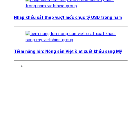
Nhập khẩu sắt thép vượt mốc chục tỷ USD trong năm
Tiềm năng lớn: Nông sản Việt ồ ạt xuất khẩu sang Mỹ