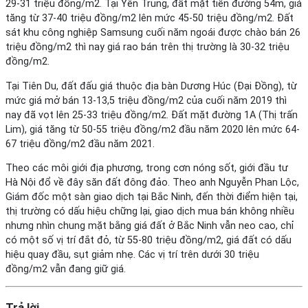
29-31 triệu đồng/m2. Tại Yên Trung, đất mặt tiền đường 54m, giá
tăng từ 37-40 triệu đồng/m2 lên mức 45-50 triệu đồng/m2. Đất
sát khu công nghiệp Samsung cuối năm ngoái được chào bán 26
triệu đồng/m2 thì nay giá rao bán trên thị trường là 30-32 triệu
đồng/m2.
Tại Tiên Du, đất đấu giá thuộc địa bàn Dương Húc (Đại Đồng), từ
mức giá mở bán 13-13,5 triệu đồng/m2 của cuối năm 2019 thì
nay đã vọt lên 25-33 triệu đồng/m2. Đất mặt đường 1A (Thị trấn
Lim), giá tăng từ 50-55 triệu đồng/m2 đầu năm 2020 lên mức 64-
67 triệu đồng/m2 đầu năm 2021.
Theo các môi giới địa phương, trong cơn nóng sốt, giới đầu tư
Hà Nội đổ về đây săn đất đông đảo. Theo anh Nguyễn Phan Lộc,
Giám đốc một sàn giao dịch tại Bắc Ninh, đến thời điểm hiện tại,
thị trường có dấu hiệu chững lại, giao dịch mua bán không nhiều
nhưng nhìn chung mặt bằng giá đất ở Bắc Ninh vẫn neo cao, chỉ
có một số vị trí đắt đỏ, từ 55-80 triệu đồng/m2, giá đất có dấu
hiệu quay đầu, sụt giảm nhẹ. Các vị trí trên dưới 30 triệu
đồng/m2 vẫn đang giữ giá.
Trả lời