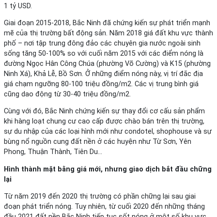
1 tỷ USD.
Giai đoạn 2015-2018, Bắc Ninh đã chứng kiến sự phát triển mạnh
mẽ của thị trường bất động sản. Năm 2018 giá đất khu vực thành
phố – nơi tập trung đông đảo các chuyên gia nước ngoài sinh
sống tăng 50-100% so với cuối năm 2015 với các điểm nóng là
đường Ngọc Hân Công Chúa (phường Võ Cường) và K15 (phường
Ninh Xá), Khả Lễ, Bồ Sơn. Ở những điểm nóng này, vị trí đắc địa
giá chạm ngưỡng 80-100 triệu đồng/m2. Các vị trung bình giá
cũng dao động từ 30-40 triệu đồng/m2.
Cùng với đó, Bắc Ninh chứng kiến sự thay đổi cơ cấu sản phẩm
khi hàng loạt chung cư cao cấp được chào bán trên thị trường,
sự du nhập của các loại hình mới như condotel, shophouse và sự
bùng nổ nguồn cung đất nền ở các huyện như Từ Sơn, Yên
Phong, Thuận Thành, Tiên Du…
Hình thành mặt bằng giá mới, nhưng giao dịch bắt đầu chững
lại
Từ năm 2019 đến 2020 thị trường có phần chững lại sau giai
đoạn phát triển nóng. Tuy nhiên, từ cuối 2020 đến những tháng
đầu 2021 đất nền Bắc Ninh tiếp tục sốt nóng ở một số khu vực,