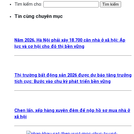
Tìm kiếm cho:
Tin cùng chuyên mục
Năm 2026, Hà Nội phải xây 18.700 căn nhà ở xã hội: Áp
lực và cơ hội cho đô thị bền vững
Thị trường bất động sản 2026 được dự báo tăng trưởng
tích cực: Bước vào chu kỳ phát triển bền vững
Chen lấn, xếp hàng xuyên đêm để nộp hồ sơ mua nhà ở
xã hội