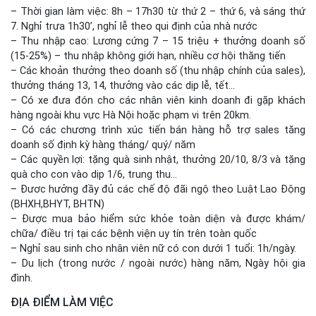
– Thời gian làm việc: 8h – 17h30 từ thứ 2 – thứ 6, và sáng thứ
7. Nghỉ trưa 1h30’, nghỉ lễ theo qui định của nhà nước
– Thu nhập cao: Lương cứng 7 – 15 triệu + thưởng doanh số
(15-25%) – thu nhập không giới hạn, nhiều cơ hội thăng tiến
– Các khoản thưởng theo doanh số (thu nhập chính của sales),
thưởng tháng 13, 14, thưởng vào các dịp lễ, tết…
– Có xe đưa đón cho các nhân viên kinh doanh đi gặp khách
hàng ngoài khu vực Hà Nội hoặc phạm vi trên 20km.
– Có các chương trình xúc tiến bán hàng hỗ trợ sales tăng
doanh số định kỳ hàng tháng/ quý/ năm
– Các quyền lợi: tặng quà sinh nhật, thưởng 20/10, 8/3 và tặng
quà cho con vào dịp 1/6, trung thu…
– Đươc hưởng đầy đủ các chế độ đãi ngộ theo Luật Lao Động
(BHXH,BHYT, BHTN)
– Được mua bảo hiểm sức khỏe toàn diện và được khám/
chữa/ điều trị tại các bệnh viện uy tín trên toàn quốc
– Nghỉ sau sinh cho nhân viên nữ có con dưới 1 tuổi: 1h/ngày.
– Du lịch (trong nước / ngoài nước) hàng năm, Ngày hội gia
đình.
ĐỊA ĐIỂM LÀM VIỆC