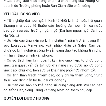
– Các công việc khác trong phạm vi chức năng của Phòng Kinh
doanh do Trưởng phòng hoặc Ban Giám đốc phân công.
YÊU CẦU CÔNG VIỆC
– Tốt nghiệp đại học ngành Kinh tế khối kinh tế hoặc hải quan,
thương mại quốc tế thuộc các trường đại học trên cả nước
bao gồm cả các trường ngôn ngữ (Đại học ngoại ngữ, đại học
Hà Nội, …)
– Ưu tiên các ứng viên có kinh nghiệm 1 năm trở lên trong lĩnh
vực Logistics, Marketing, xuất nhập khẩu và Sales. Các bạn
chưa có kinh nghiệm công ty sẵn sàng đào tạo không tính phí.
– Thành thạo vi tính văn phòng.
– Có sở thích làm kinh doanh, kỹ năng giao tiếp, tổ chức công
việc, giải quyết vấn đề tốt. Có khả năng chịu được áp lực công
việc cao, chịu khó, bền sức và khả năng phối hợp nhóm tốt.
– Có tinh thần trách nhiệm cao, có ý chí và tham vọng, trung
thực, xác định gắn bó lâu dài với công ty.
– Ưu tiên các bạn có khả năng sử dụng tiếng Anh. Với các bạn
có tiếng Hàn, tiếng Trung và tiếng Nhật có thêm phụ cấp.
QUYỀN LỢI ĐƯỢC HƯỞNG