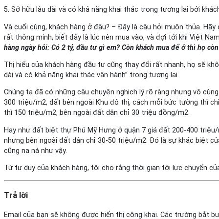
5. Sở hữu lâu dài và có khả năng khai thác trong tương lai bởi khá
Và cuối cùng, khách hàng ở đâu? – Đây là câu hỏi muôn thủa. Hãy ch
rất thông minh, biết đây là lúc nên mua vào, và đợi tới khi Việt Nam, 
hàng ngày hỏi: Có 2 tỷ, đầu tư gì em? Còn khách mua để ở thì họ còn 
Thị hiếu của khách hàng đầu tư cũng thay đổi rất nhanh, họ sẽ k
dài và có khả năng khai thác vận hành” trong tương lai.
Chúng ta đã có những câu chuyện nghịch lý rõ ràng nhưng vô cùng d
300 triệu/m2, đất bên ngoài Khu đô thị, cách mỗi bức tường thì ch
thì 150 triệu/m2, bên ngoài đất dân chỉ 30 triệu đồng/m2.
Hay như đất biệt thự Phú Mỹ Hưng ở quận 7 giá đất 200-400 triệu/
nhưng bên ngoài đất dân chỉ 30-50 triệu/m2. Đó là sự khác biệt củ
cũng na ná như vậy.
Từ tư duy của khách hàng, tôi cho rằng thời gian tới lực chuyển củ
Trả lời
Email của bạn sẽ không được hiển thị công khai.
Các trường bắt b