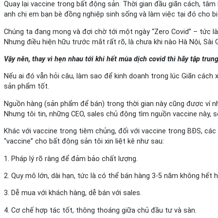
Quay lại vaccine trong bất động sản. Thời gian đầu giãn cách, tâm 
anh chị em bạn bè đồng nghiệp sinh sống và làm việc tại đó cho biế
Chúng ta đang mong và đợi chờ tới một ngày “Zero Covid” – tức là
Nhưng điều hiện hữu trước mắt rất rõ, là chưa khi nào Hà Nội, Sài 
Vậy nên, thay vì hẹn nhau tới khi hết mùa dịch covid thì hãy tập trun
Nếu ai đó vẫn hỏi câu, làm sao để kinh doanh trong lúc Giãn cách x
sản phẩm tốt.
Nguồn hàng (sản phẩm để bán) trong thời gian này cũng được ví nh
Nhưng tôi tin, những CEO, sales chủ động tìm nguồn vaccine này, s
Khác với vaccine trong tiêm chủng, đối với vaccine trong BĐS, các 
“vaccine” cho bất động sản tôi xin liệt kê như sau:
1. Pháp lý rõ ràng để đảm bảo chất lượng.
2. Quy mô lớn, dài hạn, tức là có thể bán hàng 3-5 năm không hết 
3. Dễ mua với khách hàng, dễ bán với sales.
4. Cơ chế hợp tác tốt, thông thoáng giữa chủ đầu tư và sàn.