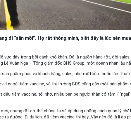
 đi “săn mồi”. Họ rất thông minh, biết đây là lúc nên mua vào
ể vực dậy trong bối cảnh khó khăn. Đó là nguồn hàng tốt, đội sales
của ông Lê Xuân Nga – Tổng giám đốc BHS Group, một doanh nhân lâu n
sản phẩm phục vụ khách hàng, sales, như một liều thuốc làm thức tỉ
vid ngoài tiêm vaccine, và thị trường BĐS cũng cần một sản phẩm ma
 đầu tiêm vaccine, tôi nhớ, nhiều bạn bè người thân có tâm lí “ngại”
g mới, nhưng rất có thể chúng ta sẽ áp dụng những cách quản lý chặ
c ra đường. Đi du lịch, đã tiêm vaccine thì bay…Vậy nên đó là lí do 