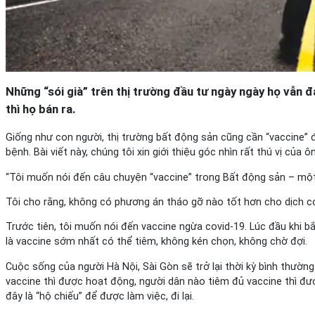
Những “sói già” trên thị trường đầu tư ngày ngày họ vẫn đang
thì họ bán ra.
Giống như con người, thị trường bất động sản cũng cần “vaccine” đ
bệnh. Bài viết này, chúng tôi xin giới thiệu góc nhìn rất thú vị 
“Tôi muốn nói đến câu chuyện “vaccine” trong Bất động sản – một 
Tôi cho rằng, không có phương án tháo gỡ nào tốt hơn cho dịch co
Trước tiên, tôi muốn nói đến vaccine ngừa covid-19. Lúc đầu khi bắt
là vaccine sớm nhất có thể tiêm, không kén chọn, không chờ đợi.
Cuộc sống của người Hà Nội, Sài Gòn sẽ trở lại thời kỳ bình thườn
vaccine thì được hoạt động, người dân nào tiêm đủ vaccine thì đượ
đây là “hộ chiếu” để được làm việc, đi lại.