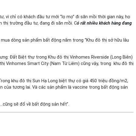
ư, vì chỉ có khách đầu tư mới “lọ mọ” đi săn mồi thời gian này, họ
rên thị trường đầu tư, đang đi săn mồi. C
ó rất nhiều khách hàng đang
ẽ mua dòng sản phẩm bất động nằm trong “Khu đô thị sở hữu lâu
ưng: Đất Biệt thự trong Khu đô thị Vinhomes Riverside (Long Biên)
ô thị Vinhomes Smart City (Nam Từ Liêm) cũng vậy, trong khu đô thị
rong khu đô thị Sun Hạ Long biệt thự có giá 450 triệu đồng/m2,
ản của tương lai. Và các sản phẩm là vaccine trong bất động sản
SD…cũng sẽ đổ về bất động sản hết”.