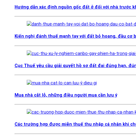
Hướng dẫn xác định nguồn gốc đất ở đối với nhà trước 
Kiến nghị đánh thuế mạnh tay với đất bỏ hoang, đầu cơ 
Cục Thuế yêu cầu giải quyết hồ sơ đất đai đúng hạn, đún
Mua nhà cắt lỗ, những điều người mua cần lưu ý
Các trường hợp được miễn thuế thu nhập cá nhân khi ch