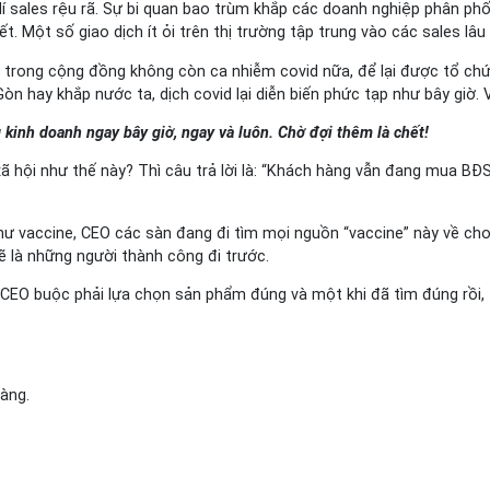
lí sales rệu rã. Sự bi quan bao trùm khắp các doanh nghiệp phân phố
t. Một số giao dịch ít ỏi trên thị trường tập trung vào các sales lâ
 trong cộng đồng không còn ca nhiễm covid nữa, để lại được tổ chứ
Gòn hay khắp nước ta, dịch covid lại diễn biến phức tạp như bây giờ
g kinh doanh ngay bây giờ, ngay và luôn. Chờ đợi thêm là chết!
ã hội như thế này? Thì câu trả lời là: “Khách hàng vẫn đang mua BĐS
ư vaccine, CEO các sàn đang đi tìm mọi nguồn “vaccine” này về cho
ẽ là những người thành công đi trước.
CEO buộc phải lựa chọn sản phẩm đúng và một khi đã tìm đúng rồi, th
hàng.