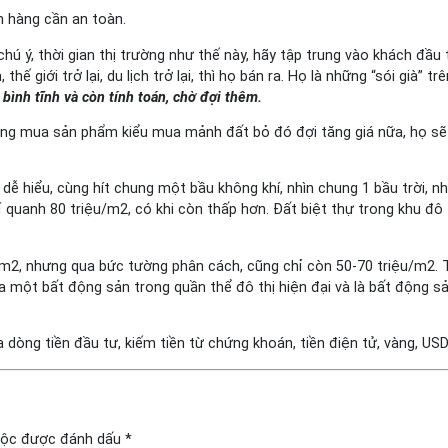
ch hàng cần an toàn.
ú ý, thời gian thị trường như thế này, hãy tập trung vào khách đầu t
thế giới trở lại, du lịch trở lại, thì họ bán ra. Họ là những “sói già” t
bình tĩnh và còn tính toán, chờ đợi thêm.
hông mua sản phẩm kiểu mua mảnh đất bỏ đó đợi tăng giá nữa, họ s
ễ hiểu, cùng hít chung một bầu không khí, nhìn chung 1 bầu trời, nh
ỉ quanh 80 triệu/m2, có khi còn thấp hơn. Đất biệt thự trong khu đ
m2, nhưng qua bức tường phân cách, cũng chỉ còn 50-70 triệu/m2. T
a một bất động sản trong quần thể đô thị hiện đại và là bất động s
a dòng tiền đầu tư, kiếm tiền từ chứng khoán, tiền điện tử, vàng, U
uộc được đánh dấu
*