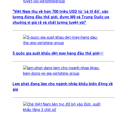
“Việt Nam thu về hơn 700 triệu USD từ ‘cá tỷ đô’, sản
lượng đứng đầu thế giới, được Mỹ và Trung Quốc ưa
chuộng vì giá rẻ và chất lượng tuyệt vời”
5 quốc gia xuất khẩu dệt may hàng đầu thế giới￼
Lạm phát đang làm cho ngành nhập khẩu biến động về
giá