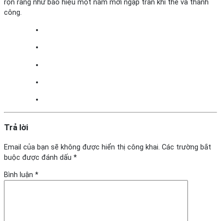
rộn rang như báo hiệu một năm mới ngập tràn khí thế và thành
công.
Trả lời
Email của bạn sẽ không được hiển thị công khai.
Các trường bắt
buộc được đánh dấu
*
Bình luận
*