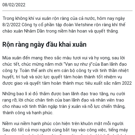
08/02/2022
Trong không khí vui xuân rộn ràng của cả nước, hôm nay ngày
8/2/2022 Công ty cổ phần tập đoàn Vietshine rộn ràng khí thế
chào xuân Nhâm Dần trong niềm hân hoan và quyết thắng.
Rộn ràng ngày đầu khai xuân
Mùa xuân đến mang theo sắc màu tươi vui và hy vọng, sau lời
chúc tết, chúc mừng năm mới “Vạn sự như ý”của Ban lãnh đạo
công ty. Toàn thể anh chị em cán bộ công ty với tinh thần nhiệt
huyết, trí tuệ và sức lực quyết tâm hoàn thành tốt nhiệm vụ
được giao và quyết tâm hoàn thành mục tiêu xuất sắc năm 2022
Những bao lì xì đỏ thắm được ban lãnh đạo trao tặng, nụ cười
rạng rỡ, lời chúc chân tình của ban lãnh đạo và nhân viên trao
cho nhau với tinh thần ngập tràn ý xuân và nỗ lực chiến thắng,
thành công và hạnh phúc.
Niềm vui niềm hạnh phúc còn hiện trên khuôn mặt mỗi người.
Sau đó tất cả mọi người cùng bắt tay vào công việc, tiếng máy