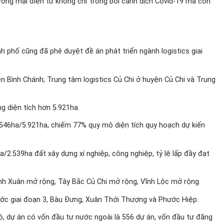
thương mại điện tử không chỉ trong bối cảnh dịch Covid-19 mà còn
 phố cũng đã phê duyệt đề án phát triển ngành logistics giai
ện Bình Chánh; Trung tâm logistics Củ Chi ở huyện Củ Chi và Trung
g diện tích hơn 5.921ha.
4.546ha/5.921ha, chiếm 77% quy mô diện tích quy hoạch dự kiến
/2.539ha đất xây dựng xí nghiệp, công nghiệp, tỷ lệ lấp đầy đạt
inh Xuân mở rộng, Tây Bắc Củ Chi mở rộng, Vĩnh Lộc mở rộng.
ớc giai đoạn 3, Bàu Đưng, Xuân Thới Thượng và Phước Hiệp.
đó, dự án có vốn đầu tư nước ngoài là 556 dự án, vốn đầu tư đăng