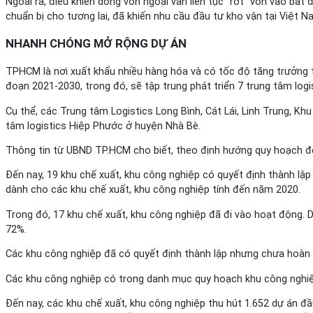
Ngoài ra, điều khiến dòng vốn ngoại vẫn liên tục “rót” vốn vào bất
chuẩn bị cho tương lai, đã khiến nhu cầu đầu tư kho vận tại Việt N
NHANH CHÓNG MỞ RỘNG DỰ ÁN
TPHCM là nơi xuất khẩu nhiều hàng hóa và có tốc độ tăng trưởng t
đoạn 2021-2030, trong đó, sẽ tập trung phát triển 7 trung tâm logi
Cụ thể, các Trung tâm Logistics Long Bình, Cát Lái, Linh Trung, K
tâm logistics Hiệp Phước ở huyện Nhà Bè.
Thông tin từ UBND TP.HCM cho biết, theo định hướng quy hoạch đế
Đến nay, 19 khu chế xuất, khu công nghiệp có quyết định thành lập
dành cho các khu chế xuất, khu công nghiệp tính đến năm 2020.
Trong đó, 17 khu chế xuất, khu công nghiệp đã đi vào hoạt động. D
72%.
Các khu công nghiệp đã có quyết định thành lập nhưng chưa hoàn t
Các khu công nghiệp có trong danh mục quy hoạch khu công nghiệ
Đến nay, các khu chế xuất, khu công nghiệp thu hút 1.652 dự án đầ