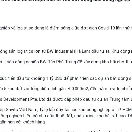
p và logistisc đang là điểm sáng giữa đợt dịch Covid-19 lần thứ tư,
g sản logistics lớn từ BW Industrial (Hà Lan) đầu tư tại Khu công 
hát triển công nghiệp BW Tân Phú Trung để xây dựng kho bãi cho thu
xúc tiến đầu tư khoảng 1 tỷ USD để phát triển các dự án bất động sả
5 khu đất với tổng diện tích gần 700.000m2, đều nằm ở vị trí chiến 
s Development Pte. Ltd đã được cấp phép đầu tư dự án Trung tâm Lo
avills Việt Nam, tỷ lệ lấp đầy tại các khu công nghiệp ở TP. HCM, 
công nghiệp hiện có nhu cầu thuê đất, nhà xưởng, kho bãi rất cao. Đ
gắn hạn với khách hàng.