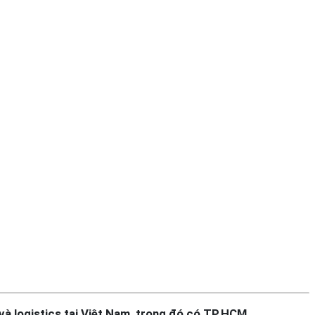
 và logistics tại Việt Nam, trong đó có TP.HCM…