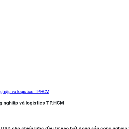
ghiệp và logistics TP.HCM
g nghiệp và logistics TP.HCM
tỷ USD cho chiến lược đầu tư vào bất động sản công nghiệp