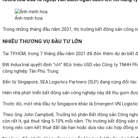
Ảnh minh hoạ.
Trong những tháng đầu năm 2021, thị trường bất động sản công nghiệ
NHIỀU THƯƠNG
VỤ
ĐẦU TƯ LỚN
Tại TP.HCM, trong 7 tháng đầu năm 2021 đã đón thêm dự án bất độn
BW Industrial quyết định “rót” 80,6 triệu USD vào Công ty TNHH P
công nghiệp Tân Phú Trung.
Đến từ Singapore, SEA Logistics Partners (SLP) đang cùng đối tác 
Hiện nhà phát triển bất động sản công nghiệp này đã thu gom được 
Trước đó, một nhà đầu tư Singapore khác là Emergent VN Logistic
Theo ông John Campbell, Trưởng bộ phận Bất động sản Công nghiệp S
còn rất ít, giá thuê tăng 5-10% mỗi năm. Thị trường bất động sản 
trong việc cam kết thuê đất dài hạn hoặc dựa vào các hợp đồng n