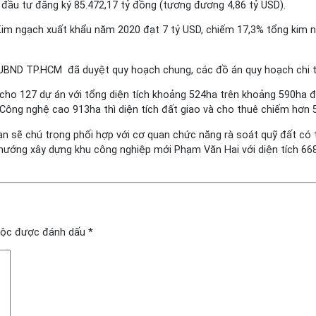
n đầu tư đăng ký 85.472,17 tỷ đồng (tương đương 4,86 tỷ USD).
 Kim ngạch xuất khẩu năm 2020 đạt 7 tỷ USD, chiếm 17,3% tổng kim 
 UBND TP.HCM đã duyệt quy hoạch chung, các đồ án quy hoạch chi ti
 cho 127 dự án với tổng diện tích khoảng 524ha trên khoảng 590ha 
 Công nghệ cao 913ha thì diện tích đất giao và cho thuê chiếm hơn 
n sẽ chú trọng phối hợp với cơ quan chức năng rà soát quỹ đất có 
hướng xây dựng khu công nghiệp mới Phạm Văn Hai với diện tích 668
uộc được đánh dấu
*