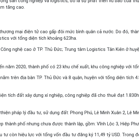
 động sản công nghiệp và logistics, đó là sự phát triển vũ bão của 
am tăng cao.
hương mại điện tử cao gấp đôi mức bình quân cả nước. Do đó, thành
stics với tổng diện tích khoảng 623ha.
hu Công nghệ cao ở TP. Thủ Đức; Trung tâm Logistics Tân Kiên ở huy
n năm 2020, thành phố có 23 khu chế xuất, khu công nghiệp với tổn
 nằm trên địa bàn TP. Thủ Đức và 8 quận, huyện với tổng diện tích 
iện tích đất xây dựng xí nghiệp, công nghiệp đã cho thuê đạt 1.830ha
hiện pháp lý đầu tư, sử dụng đất: Phong Phú, Lê Minh Xuân 2, Lê M
p thành phố nhưng chưa được thành lập, gồm: Vĩnh Lộc 3, Hiệp Phư
u tư còn hiệu lực với tổng vốn đầu tư đăng ký 11,49 tỷ USD. Trong 