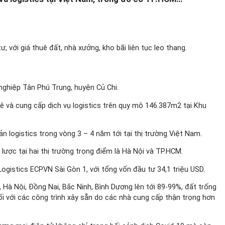
 với giá thuê đất, nhà xưởng, kho bãi liên tục leo thang.
nghiệp Tân Phú Trung, huyện Củ Chi.
ê và cung cấp dịch vụ logistics trên quy mô 146.387m2 tại Khu
n logistics trong vòng 3 – 4 năm tới tại thị trường Việt Nam.
lược tại hai thị trường trọng điểm là Hà Nội và TP.HCM.
gistics ECPVN Sài Gòn 1, với tổng vốn đầu tư 34,1 triệu USD.
Hà Nội, Đồng Nai, Bắc Ninh, Bình Dương lên tới 89-99%, đất trống
ối với các công trình xây sẵn do các nhà cung cấp thận trọng hơn