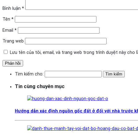
Bình luận
*
Tên
*
Email
*
Trang web
Lưu tên của tôi, email, và trang web trong trình duyệt này cho lầ
Tìm kiếm cho:
Tin cùng chuyên mục
Hướng dẫn xác định nguồn gốc đất ở đối với nhà trước 