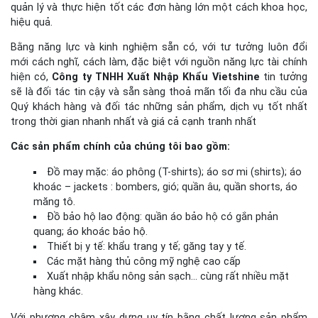
quản lý và thực hiện tốt các đơn hàng lớn một cách khoa học,
hiệu quả.
Bằng năng lực và kinh nghiệm sẵn có, với tư tưởng luôn đổi
mới cách nghĩ, cách làm, đặc biệt với nguồn năng lực tài chính
hiện có,
Công ty TNHH Xuất Nhập Khẩu Vietshine
tin tưởng
sẽ là đối tác tin cậy và sẵn sàng thoả mãn tối đa nhu cầu của
Quý khách hàng
và đối tác những sản phẩm, dịch vụ tốt nhất
trong thời gian nhanh nhất và giá cả cạnh tranh nhất
Các sản phẩm chính của chúng tôi bao gồm:
Đồ may mặc: áo phông (T-shirts); áo sơ mi (shirts); áo
khoác – jackets : bombers, gió; quần âu, quần shorts, áo
măng tô.
Đồ bảo hộ lao động: quần áo bảo hộ có gắn phản
quang; áo khoác bảo hộ.
Thiết bị y tế: khẩu trang y tế; găng tay y tế.
Các mặt hàng thủ công mỹ nghệ cao cấp
Xuất nhập khẩu nông sản sạch… cùng rất nhiều mặt
hàng khác.
Với phương châm xây dựng uy tín bằng chất lượng sản phẩm