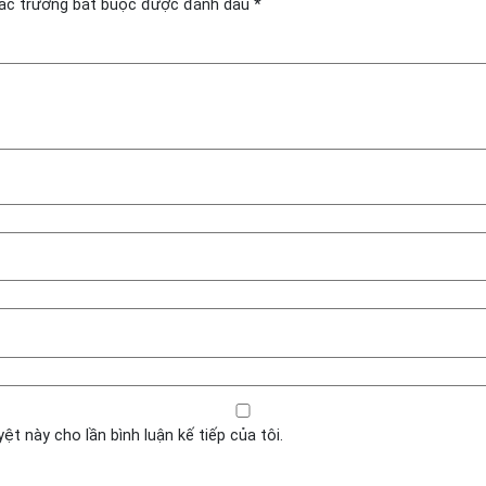
ác trường bắt buộc được đánh dấu
*
yệt này cho lần bình luận kế tiếp của tôi.