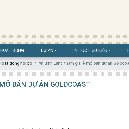
THƯ VIỆN
 HOẠT ĐỘNG
DỰ ÁN
TIN TỨC – SỰ KIỆN
T
Hoạt động nội bộ
An Bình Land tham gia lễ mở bán dự án Goldco
 MỞ BÁN DỰ ÁN GOLDCOAST