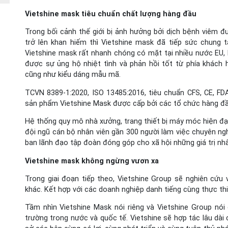
Vietshine mask tiêu chuẩn chất lượng hàng đầu
Trong bối cảnh thế giới bị ảnh hưởng bởi dịch bệnh viêm đ
trở lên khan hiếm thì Vietshine mask đã tiếp sức chung 
Vietshine mask rất nhanh chóng có mặt tại nhiều nước EU,
được sự ủng hộ nhiệt tình và phản hồi tốt từ phía khách 
cũng như kiểu dáng mẫu mã.
TCVN 8389-1:2020, ISO 13485:2016, tiêu chuẩn CFS, CE, F
sản phẩm Vietshine Mask được cấp bởi các tổ chức hàng đầu t
Hệ thống quy mô nhà xưởng, trang thiết bị máy móc hiện đạ
đội ngũ cán bộ nhân viên gần 300 người làm việc chuyên ng
ban lãnh đạo tập đoàn đóng góp cho xã hội những giá trị nhâ
Vietshine mask không ngừng vươn xa
Trong giai đoạn tiếp theo, Vietshine Group sẽ nghiên cứu
khác. Kết hợp với các doanh nghiệp danh tiếng cùng thực thi
Tầm nhìn Vietshine Mask nói riêng và Vietshine Group nói
trường trong nước và quốc tế. Vietshine sẽ hợp tác lâu dài 