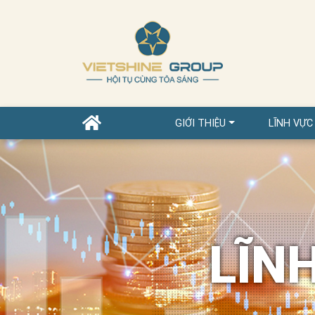
GIỚI THIỆU
LĨNH VỰC
LĨN