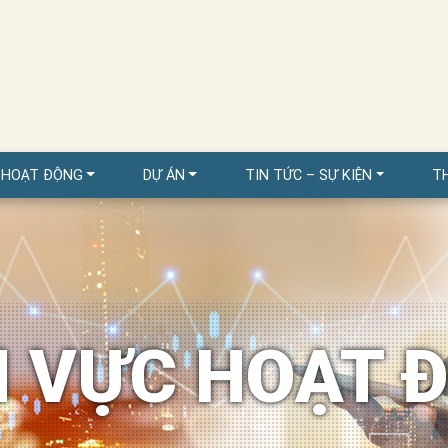
 HOẠT ĐỘNG
DỰ ÁN
TIN TỨC – SỰ KIỆN
T
H VỰC HOẠT 