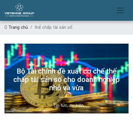
THẾ CHẤP TÀI SẢN SỐ
Trang chủ
thế chấp tài sản số
Bộ Tài chính đề xuất cơ chế thế
chấp tài sản số cho doanh nghiệp
nhỏ và vừa
Tin tức, sự kiện